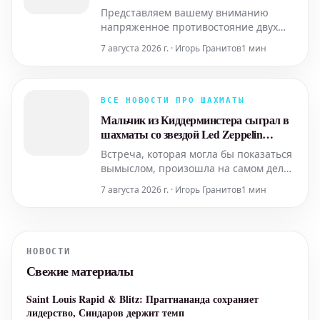
Мира 2026
Представляем вашему вниманию
напряженное противостояние двух
выдающихся шахматистов, Даниила
7 августа 2026 г. · Игорь Гранитов
1 мин
Дубова и Александра Грищука, на
престижном Киберспортивном Кубке
Мира 2026. Этот поединок пройдет в
рамках стадии Last Chance Qualifier
ВСЕ НОВОСТИ ПРО ШАХМАТЫ
(LCQ), решающего этапа плей-офф, где
Мальчик из Киддерминстера сыграл в
каждая партия имеет огромное зна
шахматы со звездой Led Zeppelin
Робертом Плантом
Встреча, которая могла бы показаться
вымыслом, произошла на самом деле:
юный шахматный талант из
7 августа 2026 г. · Игорь Гранитов
1 мин
Киддерминстера получил уникальную
возможность сразиться в
интеллектуальной дуэли с самим
Робертом Плантом, легендарным
НОВОСТИ
вокалистом культовой рок-группы Led
Свежие материалы
Zeppelin. Для молодого игрока, увлече
Saint Louis Rapid & Blitz: Праггнананда сохраняет
лидерство, Синдаров держит темп