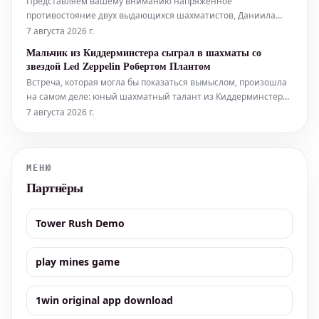
Представляем вашему вниманию напряженное
противостояние двух выдающихся шахматистов, Даниила
Дубова и Александра Грищука, на престижном
7 августа 2026 г.
Киберспортивном Кубке Мира 2026. Этот поединок пройдет в
Мальчик из Киддерминстера сыграл в шахматы со
рамках стадии Last Chance Qualifier (LCQ), решающего этапа
звездой Led Zeppelin Робертом Плантом
плей-офф, где каждая партия имеет огромное зна
Встреча, которая могла бы показаться вымыслом, произошла
на самом деле: юный шахматный талант из Киддерминстера
получил уникальную возможность сразиться в
7 августа 2026 г.
интеллектуальной дуэли с самим Робертом Плантом,
легендарным вокалистом культовой рок-группы Led Zeppelin.
Для молодого игрока, увлече
МЕНЮ
Партнёры
Tower Rush Demo
play mines game
1win original app download