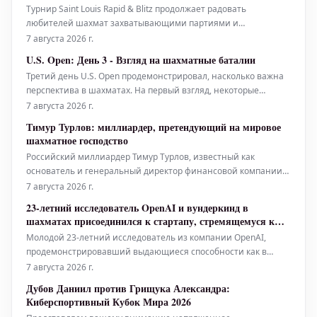
Турнир Saint Louis Rapid & Blitz продолжает радовать
любителей шахмат захватывающими партиями и
неожиданными поворотами. В настоящее время
7 августа 2026 г.
лидирующую позицию уверенно удерживает индийский
U.S. Open: День 3 - Взгляд на шахматные баталии
гроссмейстер Праггнананда, демонстрируя стабильно
Третий день U.S. Open продемонстрировал, насколько важна
высокий уровень игры. Не менее впечатляющей выгляди
перспектива в шахматах. На первый взгляд, некоторые
партии могли показаться обычными, но более глубокий
7 августа 2026 г.
анализ выявлял тонкие стратегические решения и
Тимур Турлов: миллиардер, претендующий на мировое
потенциальные ловушки. Игроки продолжали
шахматное господство
демонстрировать высокий уровень мастерст
Российский миллиардер Тимур Турлов, известный как
основатель и генеральный директор финансовой компании
Freedom Finance, активно меняет ландшафт мировых шахмат.
7 августа 2026 г.
Его стремительное включение в шахматную индустрию уже
23-летний исследователь OpenAI и вундеркинд в
привлекло внимание, и многие видят в нем фигуру,
шахматах присоединился к стартапу, стремящемуся к
способную оказать значительное
ИИ-телепатии
Молодой 23-летний исследователь из компании OpenAI,
продемонстрировавший выдающиеся способности как в
области искусственного интеллекта, так и в мире
7 августа 2026 г.
профессиональных шахмат, присоединился к стартапу, чья
Дубов Даниил против Грищука Александра:
амбициозная цель — создание технологии, имитирующей
Киберспортивный Кубок Мира 2026
телепатию с помощью ИИ. Эта ново