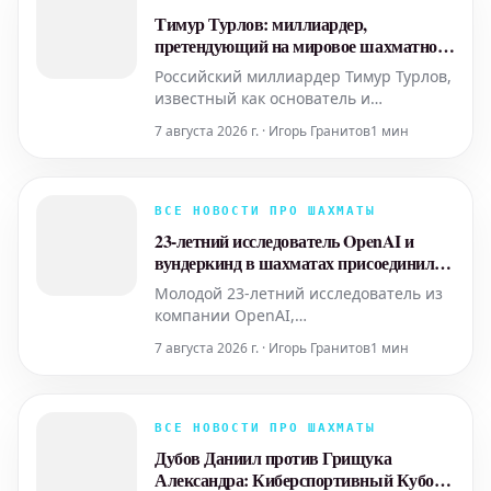
потенциальные ловушки. Игроки
Тимур Турлов: миллиардер,
продолжали демонстрировать
претендующий на мировое шахматное
высокий уровень мастерст
господство
Российский миллиардер Тимур Турлов,
известный как основатель и
генеральный директор финансовой
7 августа 2026 г. · Игорь Гранитов
1 мин
компании Freedom Finance, активно
меняет ландшафт мировых шахмат.
Его стремительное включение в
шахматную индустрию уже привлекло
ВСЕ НОВОСТИ ПРО ШАХМАТЫ
внимание, и многие видят в нем
23-летний исследователь OpenAI и
фигуру, способную оказать
вундеркинд в шахматах присоединился
значительное
к стартапу, стремящемуся к ИИ-
Молодой 23-летний исследователь из
телепатии
компании OpenAI,
продемонстрировавший выдающиеся
7 августа 2026 г. · Игорь Гранитов
1 мин
способности как в области
искусственного интеллекта, так и в
мире профессиональных шахмат,
присоединился к стартапу, чья
ВСЕ НОВОСТИ ПРО ШАХМАТЫ
амбициозная цель — создание
Дубов Даниил против Грищука
технологии, имитирующей телепатию
Александра: Киберспортивный Кубок
с помощью ИИ. Эта ново