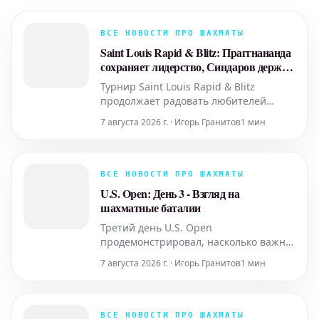
ВСЕ НОВОСТИ ПРО ШАХМАТЫ
Saint Louis Rapid & Blitz: Праггнананда
сохраняет лидерство, Синдаров держит
темп
Турнир Saint Louis Rapid & Blitz
продолжает радовать любителей
шахмат захватывающими партиями и
7 августа 2026 г. · Игорь Гранитов
1 мин
неожиданными поворотами. В
настоящее время лидирующую
позицию уверенно удерживает
индийский гроссмейстер
ВСЕ НОВОСТИ ПРО ШАХМАТЫ
Праггнананда, демонстрируя
U.S. Open: День 3 - Взгляд на
стабильно высокий уровень игры. Не
шахматные баталии
менее впечатляющей выгляди
Третий день U.S. Open
продемонстрировал, насколько важна
перспектива в шахматах. На первый
7 августа 2026 г. · Игорь Гранитов
1 мин
взгляд, некоторые партии могли
показаться обычными, но более
глубокий анализ выявлял тонкие
стратегические решения и
ВСЕ НОВОСТИ ПРО ШАХМАТЫ