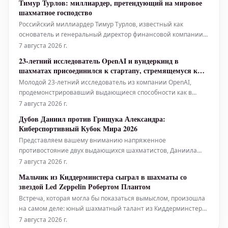
Тимур Турлов: миллиардер, претендующий на мировое
потенциальные ловушки. Игроки продолжали
шахматное господство
демонстрировать высокий уровень мастерст
Российский миллиардер Тимур Турлов, известный как
основатель и генеральный директор финансовой компании
Freedom Finance, активно меняет ландшафт мировых шахмат.
7 августа 2026 г.
Его стремительное включение в шахматную индустрию уже
23-летний исследователь OpenAI и вундеркинд в
привлекло внимание, и многие видят в нем фигуру,
шахматах присоединился к стартапу, стремящемуся к
способную оказать значительное
ИИ-телепатии
Молодой 23-летний исследователь из компании OpenAI,
продемонстрировавший выдающиеся способности как в
области искусственного интеллекта, так и в мире
7 августа 2026 г.
профессиональных шахмат, присоединился к стартапу, чья
Дубов Даниил против Грищука Александра:
амбициозная цель — создание технологии, имитирующей
Киберспортивный Кубок Мира 2026
телепатию с помощью ИИ. Эта ново
Представляем вашему вниманию напряженное
противостояние двух выдающихся шахматистов, Даниила
Дубова и Александра Грищука, на престижном
7 августа 2026 г.
Киберспортивном Кубке Мира 2026. Этот поединок пройдет в
Мальчик из Киддерминстера сыграл в шахматы со
рамках стадии Last Chance Qualifier (LCQ), решающего этапа
звездой Led Zeppelin Робертом Плантом
плей-офф, где каждая партия имеет огромное зна
Встреча, которая могла бы показаться вымыслом, произошла
на самом деле: юный шахматный талант из Киддерминстера
получил уникальную возможность сразиться в
7 августа 2026 г.