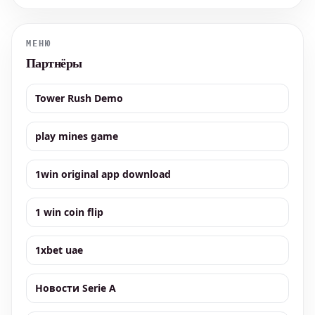
интеллектуальной дуэли с самим Робертом Плантом,
легендарным вокалистом культовой рок-группы Led Zeppelin.
Для молодого игрока, увлече
МЕНЮ
Партнёры
Tower Rush Demo
play mines game
1win original app download
1 win coin flip
1xbet uae
Новости Serie A