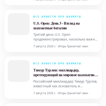
неожиданными поворотами. В
настоящее время лидирующую
позицию уверенно удерживает
индийский гроссмейстер
ВСЕ НОВОСТИ ПРО ШАХМАТЫ
Праггнананда, демонстрируя
U.S. Open: День 3 - Взгляд на
стабильно высокий уровень игры. Не
шахматные баталии
менее впечатляющей выгляди
Третий день U.S. Open
продемонстрировал, насколько важна
перспектива в шахматах. На первый
7 августа 2026 г. · Игорь Гранитов
1 мин
взгляд, некоторые партии могли
показаться обычными, но более
глубокий анализ выявлял тонкие
стратегические решения и
ВСЕ НОВОСТИ ПРО ШАХМАТЫ
потенциальные ловушки. Игроки
Тимур Турлов: миллиардер,
продолжали демонстрировать
претендующий на мировое шахматное
высокий уровень мастерст
господство
Российский миллиардер Тимур Турлов,
известный как основатель и
генеральный директор финансовой
7 августа 2026 г. · Игорь Гранитов
1 мин
компании Freedom Finance, активно
меняет ландшафт мировых шахмат.
Его стремительное включение в