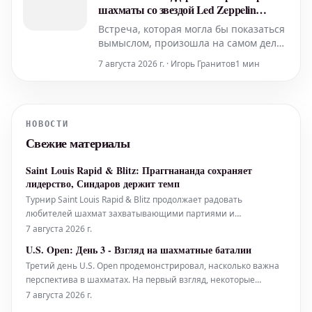
каждая партия имеет огромное зна
шахматы со звездой Led Zeppelin
Робертом Плантом
Встреча, которая могла бы показаться
вымыслом, произошла на самом деле:
юный шахматный талант из
7 августа 2026 г. · Игорь Гранитов
1 мин
Киддерминстера получил уникальную
возможность сразиться в
интеллектуальной дуэли с самим
Робертом Плантом, легендарным
НОВОСТИ
вокалистом культовой рок-группы Led
Свежие материалы
Zeppelin. Для молодого игрока, увлече
Saint Louis Rapid & Blitz: Праггнананда сохраняет
лидерство, Синдаров держит темп
Турнир Saint Louis Rapid & Blitz продолжает радовать
любителей шахмат захватывающими партиями и
неожиданными поворотами. В настоящее время
7 августа 2026 г.
лидирующую позицию уверенно удерживает индийский
U.S. Open: День 3 - Взгляд на шахматные баталии
гроссмейстер Праггнананда, демонстрируя стабильно
Третий день U.S. Open продемонстрировал, насколько важна
высокий уровень игры. Не менее впечатляющей выгляди
перспектива в шахматах. На первый взгляд, некоторые
партии могли показаться обычными, но более глубокий
7 августа 2026 г.
анализ выявлял тонкие стратегические решения и