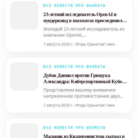
шахматную индустрию уже привлекло
ВСЕ НОВОСТИ ПРО ШАХМАТЫ
внимание, и многие видят в нем
23-летний исследователь OpenAI и
фигуру, способную оказать
вундеркинд в шахматах присоединился
значительное
к стартапу, стремящемуся к ИИ-
Молодой 23-летний исследователь из
телепатии
компании OpenAI,
продемонстрировавший выдающиеся
7 августа 2026 г. · Игорь Гранитов
1 мин
способности как в области
искусственного интеллекта, так и в
мире профессиональных шахмат,
присоединился к стартапу, чья
ВСЕ НОВОСТИ ПРО ШАХМАТЫ
амбициозная цель — создание
Дубов Даниил против Грищука
технологии, имитирующей телепатию
Александра: Киберспортивный Кубок
с помощью ИИ. Эта ново
Мира 2026
Представляем вашему вниманию
напряженное противостояние двух
выдающихся шахматистов, Даниила
7 августа 2026 г. · Игорь Гранитов
1 мин
Дубова и Александра Грищука, на
престижном Киберспортивном Кубке
Мира 2026. Этот поединок пройдет в
рамках стадии Last Chance Qualifier
ВСЕ НОВОСТИ ПРО ШАХМАТЫ
(LCQ), решающего этапа плей-офф, где
Мальчик из Киддерминстера сыграл в